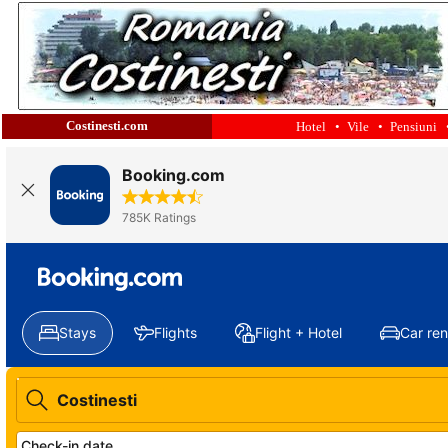
Costinesti.com
Hotel •
Vile •
Pensiuni 