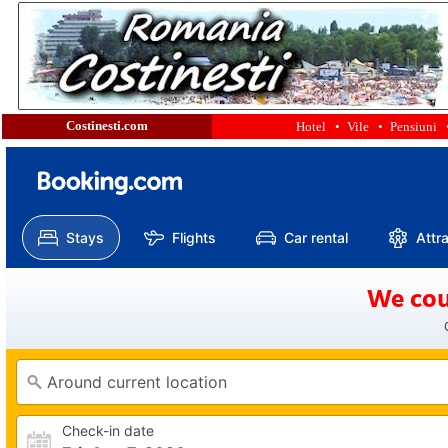
Costinesti.com
Hotel •
Vile •
Pensiuni 