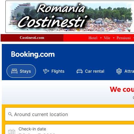
Costinesti.com
Hotel •
Vile •
Pensiuni 